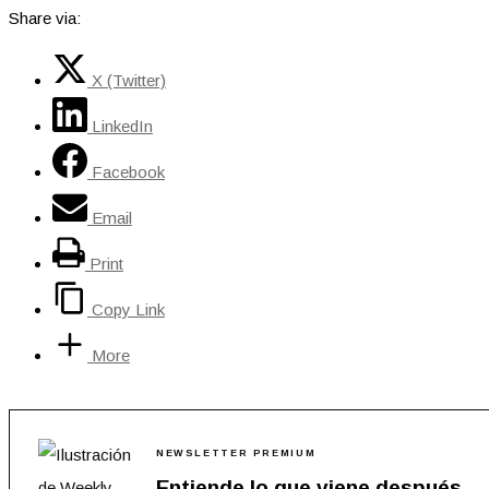
Share via:
X (Twitter)
LinkedIn
Facebook
Email
Print
Copy Link
More
NEWSLETTER PREMIUM
Entiende lo que viene después.