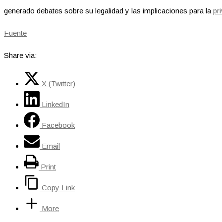
generado debates sobre su legalidad y las implicaciones para la
pr
Fuente
Share via:
X (Twitter)
LinkedIn
Facebook
Email
Print
Copy Link
More