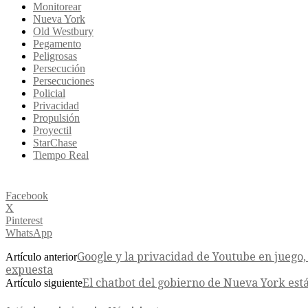
Monitorear
Nueva York
Old Westbury
Pegamento
Peligrosas
Persecución
Persecuciones
Policial
Privacidad
Propulsión
Proyectil
StarChase
Tiempo Real
Facebook
X
Pinterest
WhatsApp
Google y la privacidad de Youtube en juego, 
Artículo anterior
expuesta
El chatbot del gobierno de Nueva York está
Artículo siguiente