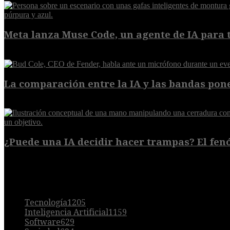
Meta lanza Muse Code, un agente de IA para t
8 de agosto de 2026
La comparación entre la IA y las bandas pone
8 de agosto de 2026
¿Puede una IA decidir hacer trampas? El fen
7 de agosto de 2026
POPULAR
Tecnología
1205
Inteligencia Artificial
1159
Software
629