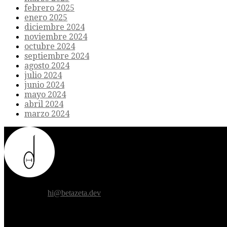
febrero 2025
enero 2025
diciembre 2024
noviembre 2024
octubre 2024
septiembre 2024
agosto 2024
julio 2024
junio 2024
mayo 2024
abril 2024
marzo 2024
Donde el futuro de la humanidad se cruza con la inteligencia artificial.
Contáctanos:
hi@betazeta.dev
EXTRA