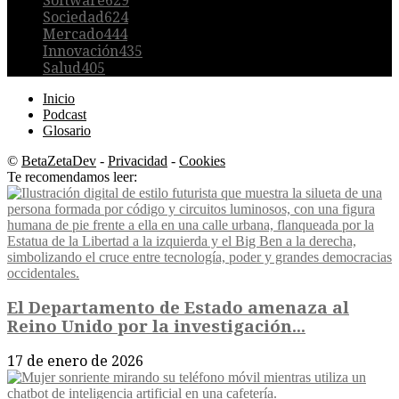
Software
629
Sociedad
624
Mercado
444
Innovación
435
Salud
405
Inicio
Podcast
Glosario
©
BetaZetaDev
-
Privacidad
-
Cookies
Te recomendamos leer:
El Departamento de Estado amenaza al
Reino Unido por la investigación...
17 de enero de 2026