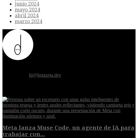
junio 2024
mayo 2024
abril 2024
marzo 2024
Donde el futuro de la humanidad se cruza con la inteligencia
artificial.
Contáctanos:
hi@betazeta.dev
EXTRA
Meta lanza Muse Code, un agente de IA para
trabajar con...