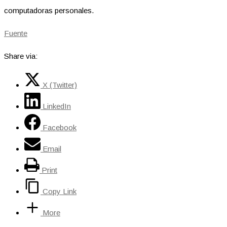
computadoras personales.
Fuente
Share via:
X (Twitter)
LinkedIn
Facebook
Email
Print
Copy Link
More