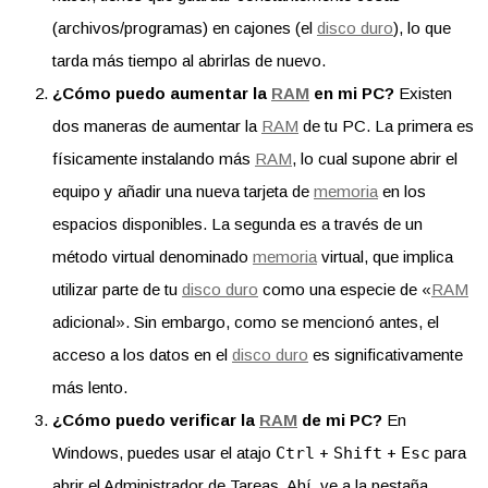
(archivos/programas) en cajones (el
disco duro
), lo que
tarda más tiempo al abrirlas de nuevo.
¿Cómo puedo aumentar la
RAM
en mi PC?
Existen
dos maneras de aumentar la
RAM
de tu PC. La primera es
físicamente instalando más
RAM
, lo cual supone abrir el
equipo y añadir una nueva tarjeta de
memoria
en los
espacios disponibles. La segunda es a través de un
método virtual denominado
memoria
virtual, que implica
utilizar parte de tu
disco duro
como una especie de «
RAM
adicional». Sin embargo, como se mencionó antes, el
acceso a los datos en el
disco duro
es significativamente
más lento.
¿Cómo puedo verificar la
RAM
de mi PC?
En
Windows, puedes usar el atajo
Ctrl
+
Shift
+
Esc
para
abrir el Administrador de Tareas. Ahí, ve a la pestaña