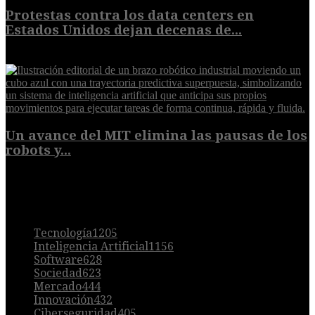
Protestas contra los data centers en
Estados Unidos dejan decenas de...
6 de agosto de 2026
Un avance del MIT elimina las pausas de los
robots y...
6 de agosto de 2026
POPULAR
Tecnología
1205
Inteligencia Artificial
1156
Software
628
Sociedad
623
Mercado
444
Innovación
432
Ciberseguridad
405