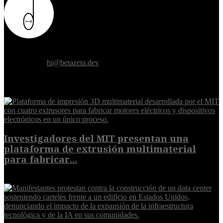
Donde el futuro de la humanidad se cruza con la inteligencia
artificial.
Contáctanos:
hi@betazeta.dev
EXTRA
Investigadores del MIT presentan una
plataforma de extrusión multimaterial
para fabricar...
7 de agosto de 2026