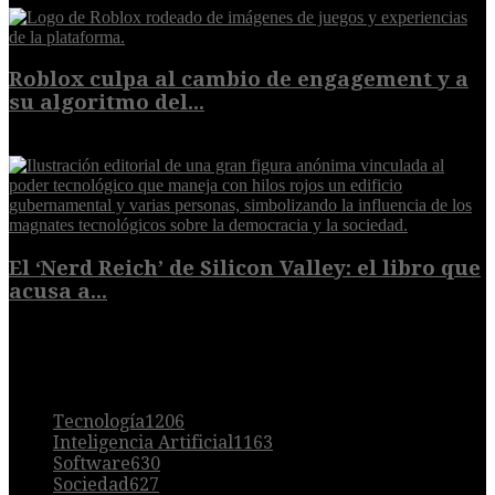
Roblox culpa al cambio de engagement y a
su algoritmo del...
9 de agosto de 2026
El ‘Nerd Reich’ de Silicon Valley: el libro que
acusa a...
9 de agosto de 2026
POPULAR
Tecnología
1206
Inteligencia Artificial
1163
Software
630
Sociedad
627