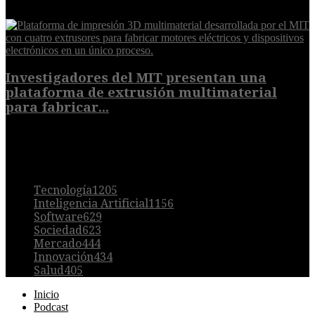
7 de agosto de 2026
Investigadores del MIT presentan una
plataforma de extrusión multimaterial
para fabricar...
7 de agosto de 2026
POPULAR
Tecnología
1205
Inteligencia Artificial
1156
Software
629
Sociedad
623
Mercado
444
Innovación
434
Salud
405
Inicio
Podcast