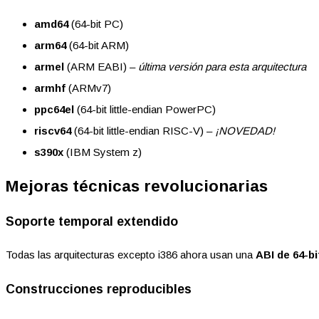
amd64
(64-bit PC)
arm64
(64-bit ARM)
armel
(ARM EABI) –
última versión para esta arquitectura
armhf
(ARMv7)
ppc64el
(64-bit little-endian PowerPC)
riscv64
(64-bit little-endian RISC-V) –
¡NOVEDAD!
s390x
(IBM System z)
Mejoras técnicas revolucionarias
Soporte temporal extendido
Todas las arquitecturas excepto i386 ahora usan una
ABI de 64-bi
Construcciones reproducibles