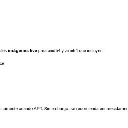
ibles
imágenes live
para
amd64
y
arm64
que incluyen:
ce
ticamente usando APT. Sin embargo, se recomienda encarecidamen