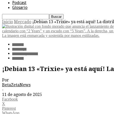
Podcast
Glosario
Inicio
Mercado
¡Debian 13 «Trixie» ya está aquí! La distr
Mercado
Tecnología
Sistemas Operativos
Software
¡Debian 13 «Trixie» ya está aquí! L
Por
BetaZetaNews
-
11 de agosto de 2025
Facebook
X
Pinterest
WhatsApp