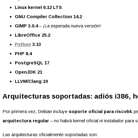
Linux kernel 6.12 LTS
GNU Compiler Collection 14.2
GIMP 3.0.4
– ¡La esperada nueva versión!
LibreOffice 25.2
Python
3.13
PHP 8.4
PostgreSQL 17
OpenJDK 21
LLVM/Clang 19
Arquitecturas soportadas: adiós i386, h
Por primera vez, Debian incluye
soporte oficial para riscv64
, p
arquitectura regular
– no habrá kernel oficial ni instalador para 
Las arquitecturas oficialmente soportadas son: