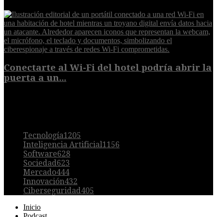
6 de agosto de 2026
Conectarte al Wi-Fi del hotel podría abrir la
puerta a un...
6 de agosto de 2026
POPULAR
Tecnología
1205
Inteligencia Artificial
1156
Software
628
Sociedad
623
Mercado
444
Innovación
432
Ciberseguridad
405
Inicio
Podcast