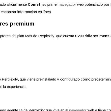
ado oficialmente
Comet
, su primer
navegador
web potenciado por
 encontrar información en línea.
tores premium
iptores del plan Max de Perplexity, que cuesta
$200 dólares mens
 Perplexity, que viene preinstalado y configurado como predetermin
e la experiencia.
uevo agente
IA
de Perplexity que vive en el
navegador
web y tiene co