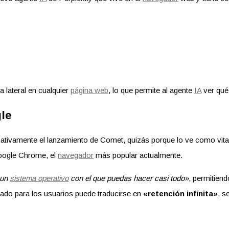
 lateral en cualquier
página web
, lo que permite al agente
IA
ver qué
gle
cativamente el lanzamiento de Comet, quizás porque lo ve como vital
Google Chrome, el
navegador
más popular actualmente.
 un
sistema operativo
con el que puedas hacer casi todo»
, permitien
ado para los usuarios puede traducirse en
«retención infinita»
, s