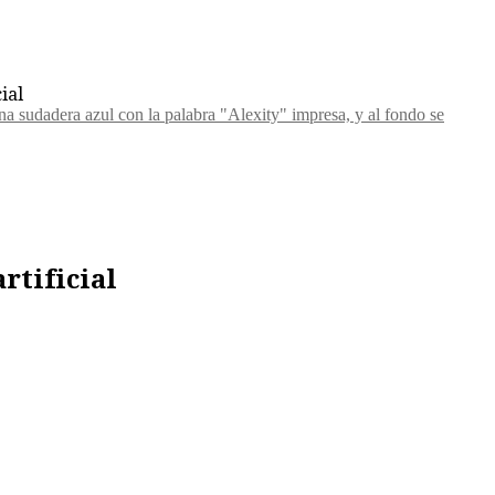
ial
rtificial