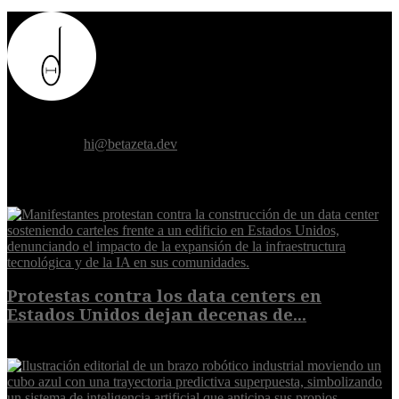
Donde el futuro de la humanidad se cruza con la inteligencia
artificial.
Contáctanos:
hi@betazeta.dev
EXTRA
Protestas contra los data centers en
Estados Unidos dejan decenas de...
6 de agosto de 2026