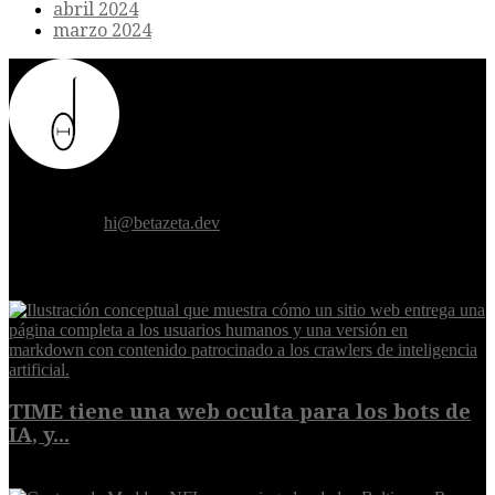
abril 2024
marzo 2024
Donde el futuro de la humanidad se cruza con la inteligencia
artificial.
Contáctanos:
hi@betazeta.dev
EXTRA
TIME tiene una web oculta para los bots de
IA, y...
9 de agosto de 2026