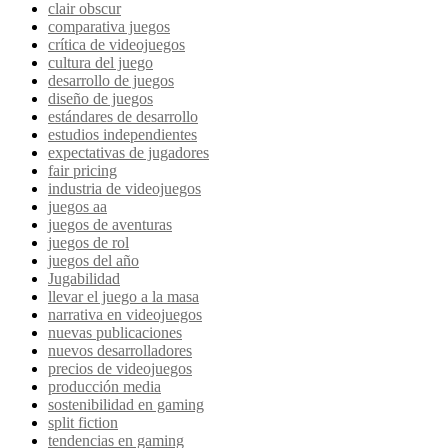
clair obscur
comparativa juegos
crítica de videojuegos
cultura del juego
desarrollo de juegos
diseño de juegos
estándares de desarrollo
estudios independientes
expectativas de jugadores
fair pricing
industria de videojuegos
juegos aa
juegos de aventuras
juegos de rol
juegos del año
Jugabilidad
llevar el juego a la masa
narrativa en videojuegos
nuevas publicaciones
nuevos desarrolladores
precios de videojuegos
producción media
sostenibilidad en gaming
split fiction
tendencias en gaming