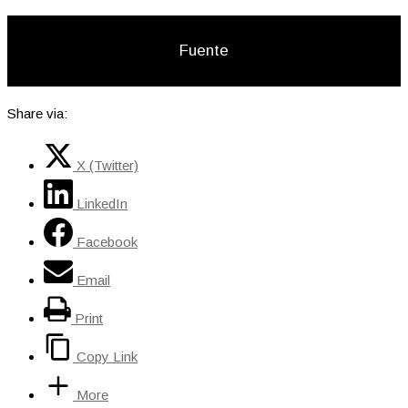
Fuente
Share via:
X (Twitter)
LinkedIn
Facebook
Email
Print
Copy Link
More