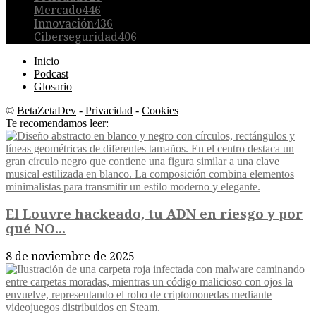
Mercado
446
Innovación
436
Ciberseguridad
406
Inicio
Podcast
Glosario
©
BetaZetaDev
-
Privacidad
-
Cookies
Te recomendamos leer:
El Louvre hackeado, tu ADN en riesgo y por
qué NO...
8 de noviembre de 2025