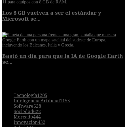
Los 8 GB vuelven a ser el estándar y
Microsoft se...
5 de agosto de 2026
Bastó un día para que la IA de Google Earth
se...
5 de agosto de 2026
POPULAR
Tecnología
1205
Inteligencia Artificial
1155
Software
628
Sociedad
622
Mercado
444
Innovación
432