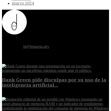
marzo 2024
Donde el futuro de la humanidad se cruza con la inteligencia
artificial.
Contáctanos:
hi@betazeta.dev
EXTRA
Hank Green pide disculpas por su uso de la
inteligencia artificial...
6 de agosto de 2026