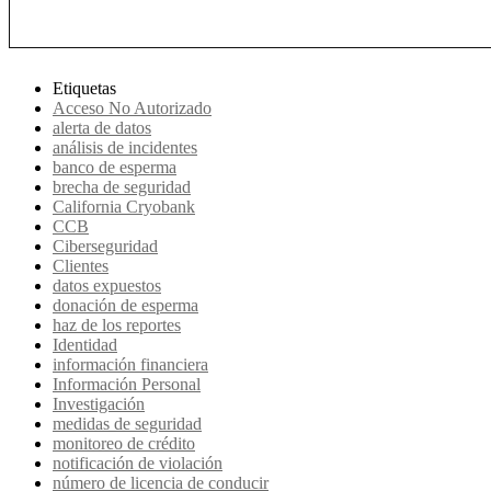
Etiquetas
Acceso No Autorizado
alerta de datos
análisis de incidentes
banco de esperma
brecha de seguridad
California Cryobank
CCB
Ciberseguridad
Clientes
datos expuestos
donación de esperma
haz de los reportes
Identidad
información financiera
Información Personal
Investigación
medidas de seguridad
monitoreo de crédito
notificación de violación
número de licencia de conducir