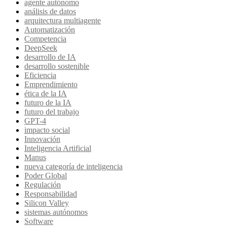
agente autónomo
análisis de datos
arquitectura multiagente
Automatización
Competencia
DeepSeek
desarrollo de IA
desarrollo sostenible
Eficiencia
Emprendimiento
ética de la IA
futuro de la IA
futuro del trabajo
GPT-4
impacto social
Innovación
Inteligencia Artificial
Manus
nueva categoría de inteligencia
Poder Global
Regulación
Responsabilidad
Silicon Valley
sistemas autónomos
Software