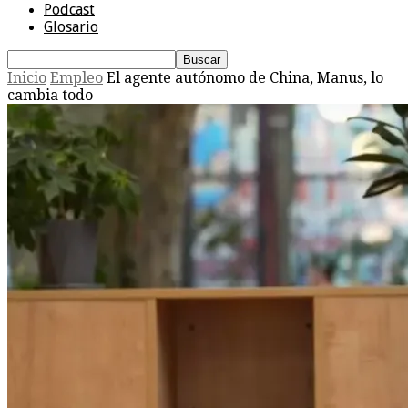
Podcast
Glosario
Inicio
Empleo
El agente autónomo de China, Manus, lo
cambia todo