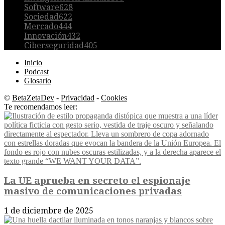
Software
628
Sociedad
622
Mercado
444
Innovación
432
Ciberseguridad
405
Inicio
Podcast
Glosario
©
BetaZetaDev
-
Privacidad
-
Cookies
Te recomendamos leer:
La UE aprueba en secreto el espionaje
masivo de comunicaciones privadas
1 de diciembre de 2025