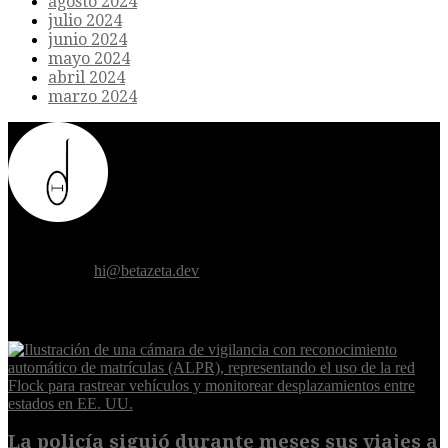
agosto 2024
julio 2024
junio 2024
mayo 2024
abril 2024
marzo 2024
Donde el futuro de la humanidad se cruza con la inteligencia
artificial.
Contáctanos:
hi@betazeta.dev
EXTRA
La policía siguió durante meses sus viajes a