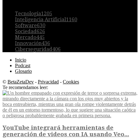
POPULAR
Tecnología
1205
Inteligencia Artificial
1160
Software
630
Sociedad
626
Mercado
445
Innovación
436
Ciberseguridad
406
Inicio
Podcast
Glosario
©
BetaZetaDev
-
Privacidad
-
Cookies
Te recomendamos leer:
YouTube integrará herramientas de
generación de videos con IA usando Veo...