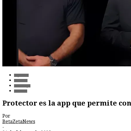
Seguridad
Sociedad
Tecnología
Software
Protector es la app que permite co
Por
BetaZetaNews
-