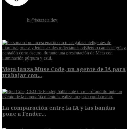
Donde el futuro de la humanidad se cruza con la inteligencia
artificial.
Contáctanos:
hi@betazeta.dev
EXTRA
Meta lanza Muse Code, un agente de IA para
trabajar con...
8 de agosto de 2026
La comparación entre la IA y las bandas
pone a Fender...
8 de agosto de 2026