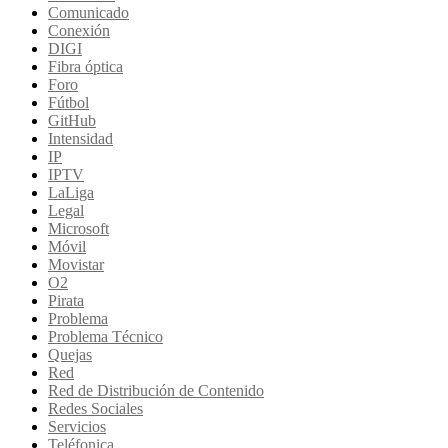
Comunicado
Conexión
DIGI
Fibra óptica
Foro
Fútbol
GitHub
Intensidad
IP
IPTV
LaLiga
Legal
Microsoft
Móvil
Movistar
O2
Pirata
Problema
Problema Técnico
Quejas
Red
Red de Distribución de Contenido
Redes Sociales
Servicios
Teléfonica