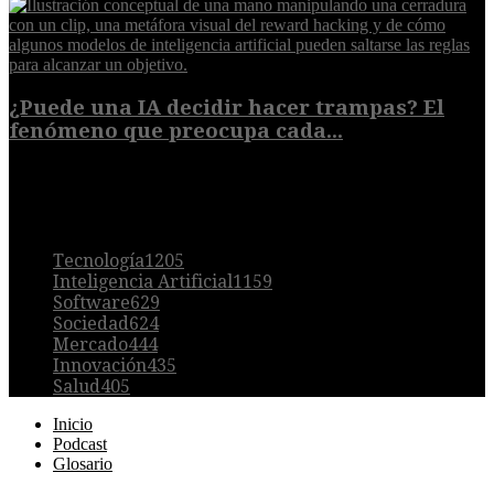
¿Puede una IA decidir hacer trampas? El
fenómeno que preocupa cada...
7 de agosto de 2026
POPULAR
Tecnología
1205
Inteligencia Artificial
1159
Software
629
Sociedad
624
Mercado
444
Innovación
435
Salud
405
Inicio
Podcast
Glosario