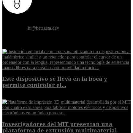
Donde el futuro de la humanidad se cruza con la inteligencia
artificial.
Contáctanos:
hi@betazeta.dev
EXTRA
Este dispositivo se lleva en la boca y
permite controlar el...
7 de agosto de 2026
Investigadores del MIT presentan una
plataforma de extrusión multimaterial