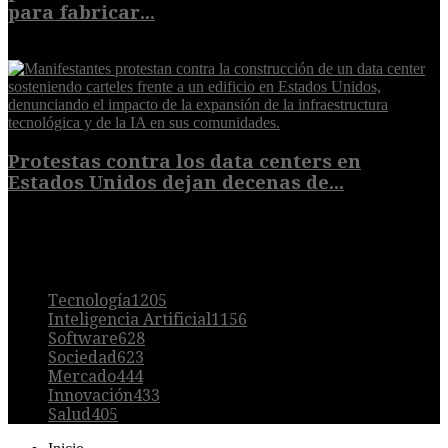
para fabricar...
7 de agosto de 2026
Protestas contra los data centers en
Estados Unidos dejan decenas de...
6 de agosto de 2026
POPULAR
Tecnología
1205
Inteligencia Artificial
1156
Software
628
Sociedad
623
Mercado
444
Innovación
433
Salud
405