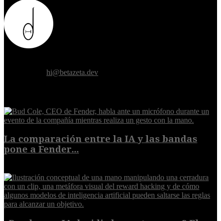
Donde el futuro de la humanidad se cruza con la inteligencia
artificial.
Contáctanos:
hi@betazeta.dev
EXTRA
La comparación entre la IA y las bandas
pone a Fender...
8 de agosto de 2026