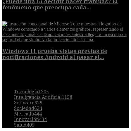
¿Puede una IA decidir hacer trampas? El
fenómeno que preocupa cada...
7 de agosto de 2026
Windows 11 prueba vistas previas de
notificaciones Android al pasar el...
7 de agosto de 2026
POPULAR
Tecnología
1205
Inteligencia Artificial
1158
Software
629
Sociedad
624
Mercado
444
Innovación
434
Salud
405