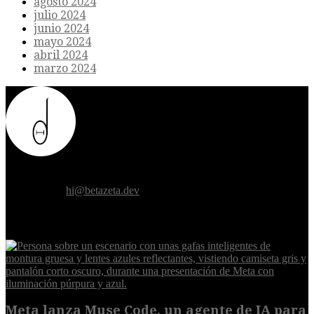
agosto 2024
julio 2024
junio 2024
mayo 2024
abril 2024
marzo 2024
Donde el futuro de la humanidad se cruza con la inteligencia
artificial.
Contáctanos:
hi@betazeta.dev
EXTRA
Meta lanza Muse Code, un agente de IA para