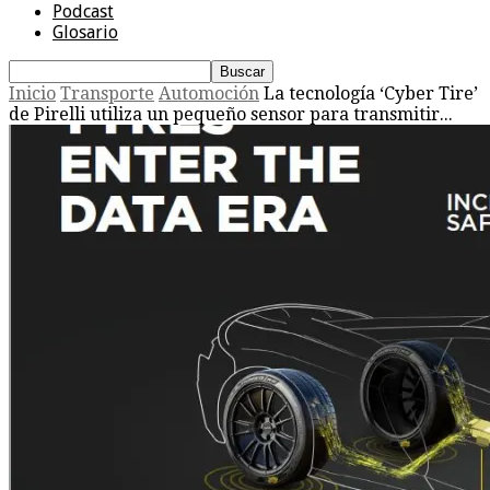
Podcast
Glosario
Inicio
Transporte
Automoción
La tecnología ‘Cyber Tire’
de Pirelli utiliza un pequeño sensor para transmitir...