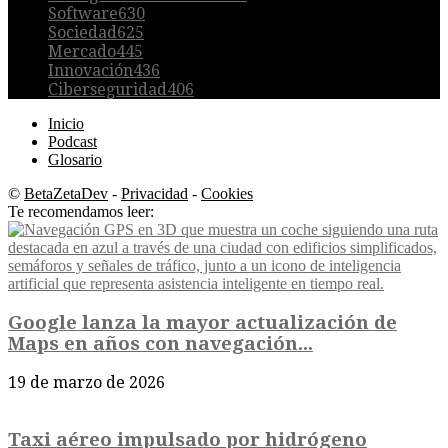
Software
630
Sociedad
625
Mercado
445
Innovación
436
Ciberseguridad
406
Inicio
Podcast
Glosario
©
BetaZetaDev
-
Privacidad
-
Cookies
Te recomendamos leer:
Google lanza la mayor actualización de
Maps en años con navegación...
19 de marzo de 2026
Taxi aéreo impulsado por hidrógeno