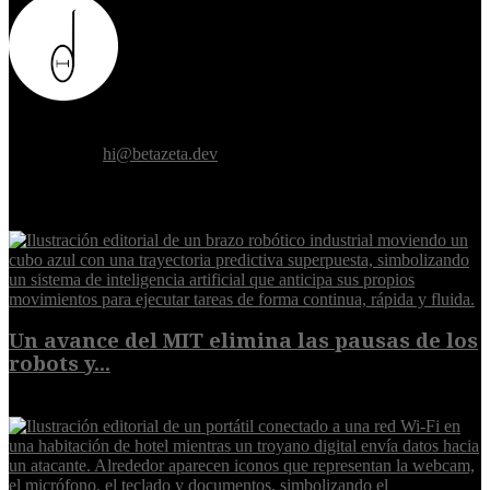
Donde el futuro de la humanidad se cruza con la inteligencia
artificial.
Contáctanos:
hi@betazeta.dev
EXTRA
Un avance del MIT elimina las pausas de los
robots y...
6 de agosto de 2026