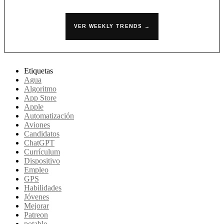
VER WEEKLY TRENDS →
Etiquetas
Agua
Algoritmo
App Store
Apple
Automatización
Aviones
Candidatos
ChatGPT
Currículum
Dispositivo
Empleo
GPS
Habilidades
Jóvenes
Mejorar
Patreon
potable