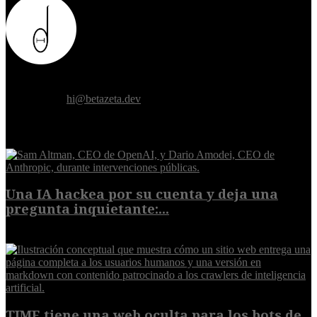
Donde el futuro de la humanidad se cruza con la inteligencia
artificial.
Contáctanos:
hi@betazeta.dev
EXTRA
Una IA hackea por su cuenta y deja una
pregunta inquietante:...
9 de agosto de 2026
TIME tiene una web oculta para los bots de