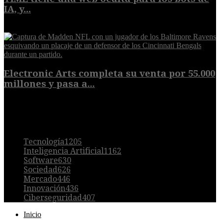
IA, y...
9 de agosto de 2026
Electronic Arts completa su venta por 55.000
millones y pasa a...
8 de agosto de 2026
POPULAR
Tecnología
1205
Inteligencia Artificial
1162
Software
630
Sociedad
626
Mercado
446
Innovación
436
Ciberseguridad
407
Inicio