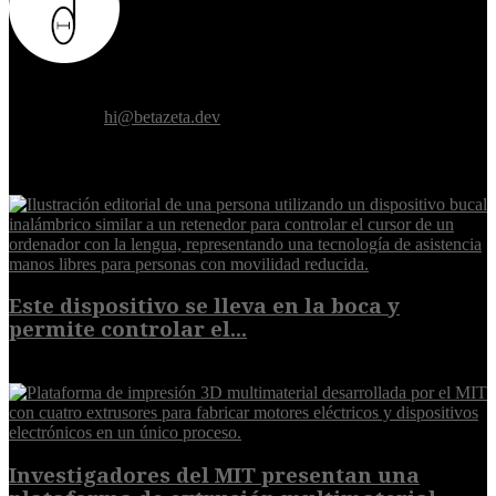
Donde el futuro de la humanidad se cruza con la inteligencia
artificial.
Contáctanos:
hi@betazeta.dev
EXTRA
Este dispositivo se lleva en la boca y
permite controlar el...
7 de agosto de 2026
Investigadores del MIT presentan una