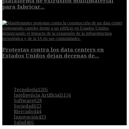
plataforma de extrusión multimaterial
para fabricar...
7 de agosto de 2026
Protestas contra los data centers en
Estados Unidos dejan decenas de...
6 de agosto de 2026
POPULAR
Tecnología
1205
Inteligencia Artificial
1156
Software
628
Sociedad
623
Mercado
444
Innovación
433
Salud
405