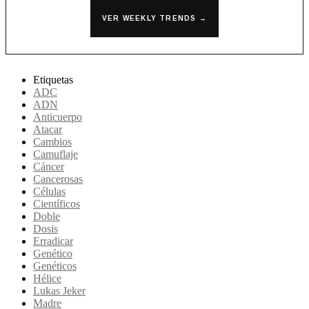
VER WEEKLY TRENDS →
Etiquetas
ADC
ADN
Anticuerpo
Atacar
Cambios
Camuflaje
Cáncer
Cancerosas
Células
Científicos
Doble
Dosis
Erradicar
Genético
Genéticos
Hélice
Lukas Jeker
Madre