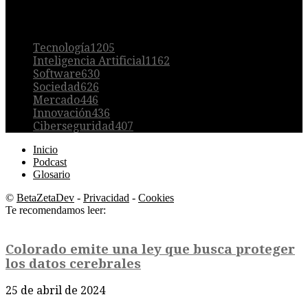
POPULAR
Tecnología
1205
Inteligencia Artificial
1162
Software
630
Sociedad
626
Mercado
446
Innovación
436
Ciberseguridad
407
Inicio
Podcast
Glosario
©
BetaZetaDev
-
Privacidad
-
Cookies
Te recomendamos leer:
Colorado emite una ley que busca proteger
los datos cerebrales
25 de abril de 2024