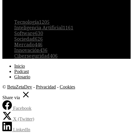
POPULAR
Tecnología
1205
Inteligencia Artificial
1161
Software
630
Sociedad
626
Mercado
446
Innovación
436
Ciberseguridad
406
Inicio
Podcast
Glosario
©
BetaZetaDev
-
Privacidad
-
Cookies
Share via
Facebook
X (Twitter)
LinkedIn