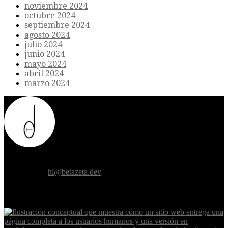
noviembre 2024
octubre 2024
septiembre 2024
agosto 2024
julio 2024
junio 2024
mayo 2024
abril 2024
marzo 2024
Donde el futuro de la humanidad se cruza con la inteligencia
artificial.
Contáctanos:
hi@betazeta.dev
EXTRA