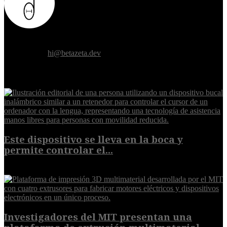
Donde el futuro de la humanidad se cruza con la inteligencia
artificial.
Contáctanos:
hi@betazeta.dev
EXTRA
Este dispositivo se lleva en la boca y
permite controlar el...
7 de agosto de 2026
Investigadores del MIT presentan una