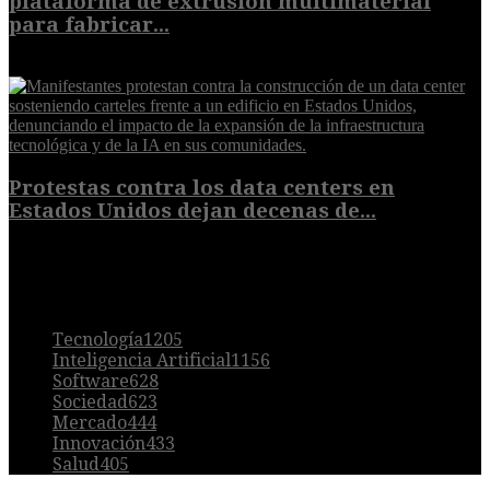
plataforma de extrusión multimaterial
para fabricar...
7 de agosto de 2026
Protestas contra los data centers en
Estados Unidos dejan decenas de...
6 de agosto de 2026
POPULAR
Tecnología
1205
Inteligencia Artificial
1156
Software
628
Sociedad
623
Mercado
444
Innovación
433
Salud
405