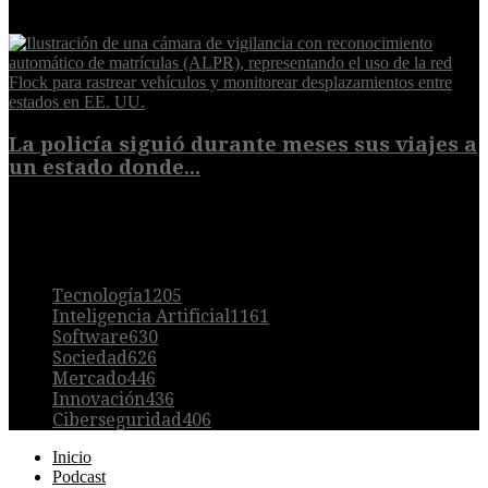
8 de agosto de 2026
La policía siguió durante meses sus viajes a
un estado donde...
8 de agosto de 2026
POPULAR
Tecnología
1205
Inteligencia Artificial
1161
Software
630
Sociedad
626
Mercado
446
Innovación
436
Ciberseguridad
406
Inicio
Podcast