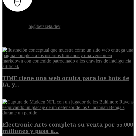
Donde el futuro de la humanidad se cruza con la inteligencia
artificial.
Contáctanos:
hi@betazeta.dev
EXTRA
TIME tiene una web oculta para los bots de
IA, y...
9 de agosto de 2026
Electronic Arts completa su venta por 55.000
millones y pasa a...