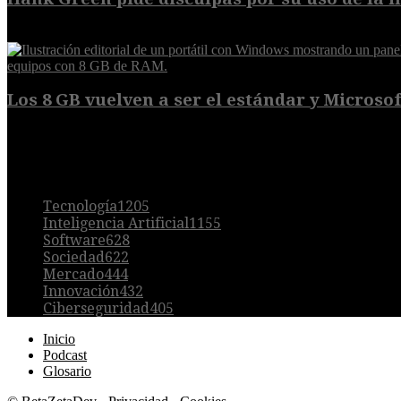
6 de agosto de 2026
Los 8 GB vuelven a ser el estándar y Microsoft
5 de agosto de 2026
POPULAR
Tecnología
1205
Inteligencia Artificial
1155
Software
628
Sociedad
622
Mercado
444
Innovación
432
Ciberseguridad
405
Inicio
Podcast
Glosario