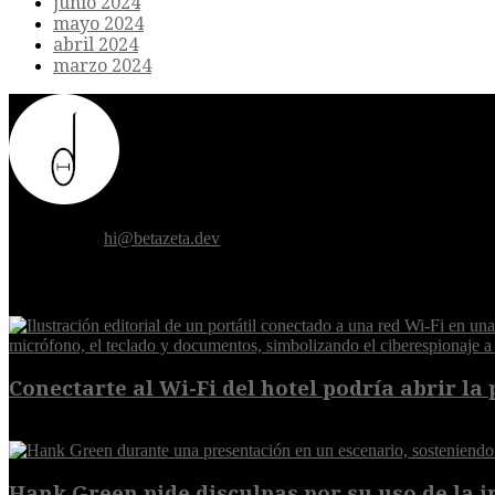
junio 2024
mayo 2024
abril 2024
marzo 2024
Donde el futuro de la humanidad se cruza con la inteligencia artificial.
Contáctanos:
hi@betazeta.dev
EXTRA
Conectarte al Wi-Fi del hotel podría abrir la 
6 de agosto de 2026
Hank Green pide disculpas por su uso de la int