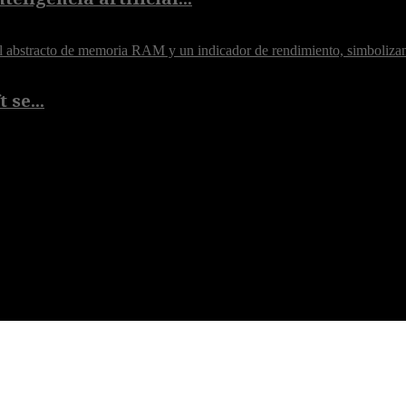
 se...