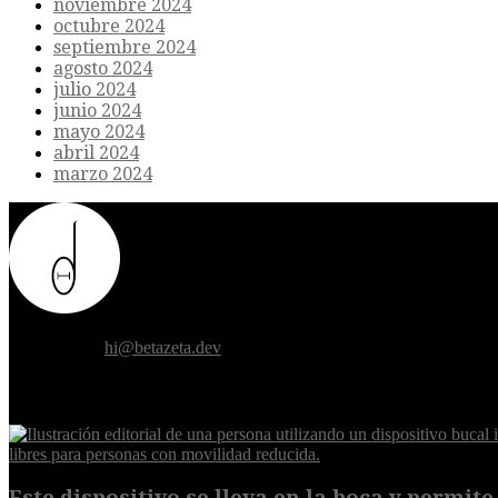
noviembre 2024
octubre 2024
septiembre 2024
agosto 2024
julio 2024
junio 2024
mayo 2024
abril 2024
marzo 2024
Donde el futuro de la humanidad se cruza con la inteligencia artificial.
Contáctanos:
hi@betazeta.dev
EXTRA
Este dispositivo se lleva en la boca y permite 