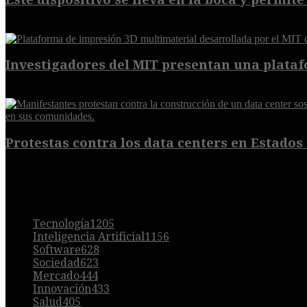
7 de agosto de 2026
Investigadores del MIT presentan una plataf
7 de agosto de 2026
Protestas contra los data centers en Estados 
6 de agosto de 2026
POPULAR
Tecnología
1205
Inteligencia Artificial
1156
Software
628
Sociedad
623
Mercado
444
Innovación
433
Salud
405