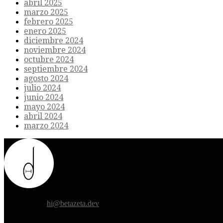
abril 2025
marzo 2025
febrero 2025
enero 2025
diciembre 2024
noviembre 2024
octubre 2024
septiembre 2024
agosto 2024
julio 2024
junio 2024
mayo 2024
abril 2024
marzo 2024
Donde el futuro de la humanidad se cruza con la inteligencia artificial.
Contáctanos:
hi@betazeta.dev