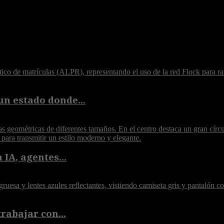
un estado donde...
 IA, agentes...
rabajar con...