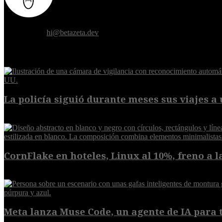
Donde el futuro de la humanidad se cruza con la inteligencia artificial.
Contáctanos:
hi@betazeta.dev
EXTRA
La policía siguió durante meses sus viajes a 
8 de agosto de 2026
CornFlake en hoteles, Linux al 10%, freno a la
8 de agosto de 2026
Meta lanza Muse Code, un agente de IA para t