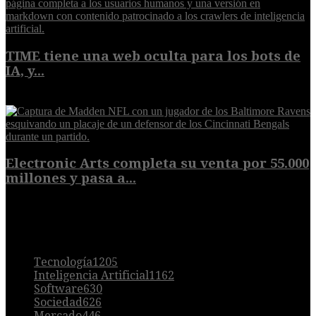
TIME tiene una web oculta para los bots de
IA, y...
9 de agosto de 2026
Electronic Arts completa su venta por 55.000
millones y pasa a...
8 de agosto de 2026
POPULAR
Tecnología
1205
Inteligencia Artificial
1162
Software
630
Sociedad
626
Mercado
446