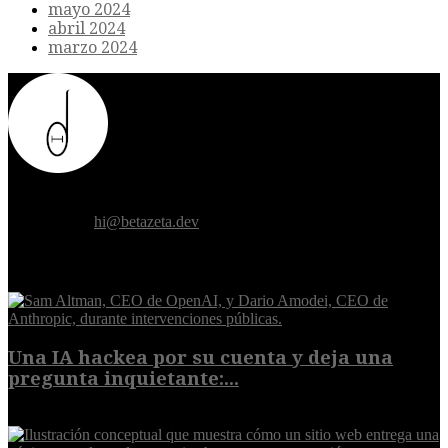
mayo 2024
abril 2024
marzo 2024
Donde el futuro de la humanidad se cruza con la inteligencia
artificial.
Contáctanos:
hi@betazeta.dev
EXTRA
Una IA hackea por su cuenta y deja una
pregunta inquietante:...
9 de agosto de 2026