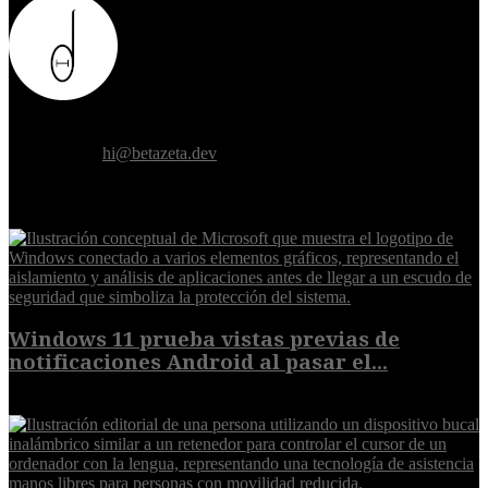
Donde el futuro de la humanidad se cruza con la inteligencia
artificial.
Contáctanos:
hi@betazeta.dev
EXTRA
Windows 11 prueba vistas previas de
notificaciones Android al pasar el...
7 de agosto de 2026