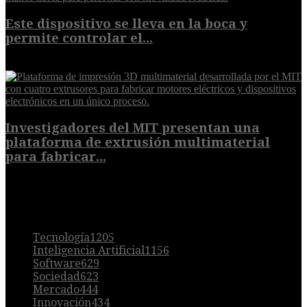
Este dispositivo se lleva en la boca y
permite controlar el...
7 de agosto de 2026
Investigadores del MIT presentan una
plataforma de extrusión multimaterial
para fabricar...
7 de agosto de 2026
POPULAR
Tecnología
1205
Inteligencia Artificial
1156
Software
629
Sociedad
623
Mercado
444
Innovación
434