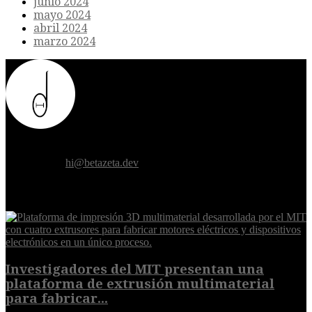
junio 2024
mayo 2024
abril 2024
marzo 2024
Donde el futuro de la humanidad se cruza con la inteligencia
artificial.
Contáctanos:
hi@betazeta.dev
EXTRA
Investigadores del MIT presentan una
plataforma de extrusión multimaterial
para fabricar...