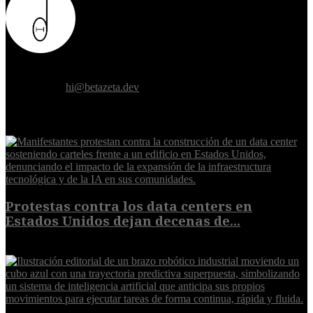
Donde el futuro de la humanidad se cruza con la inteligencia
artificial.
Contáctanos:
hi@betazeta.dev
EXTRA
Protestas contra los data centers en
Estados Unidos dejan decenas de...
6 de agosto de 2026