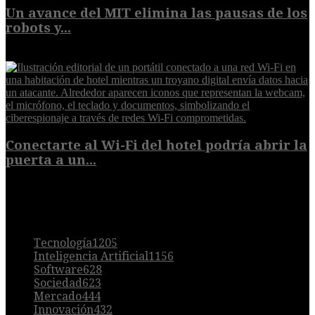
Un avance del MIT elimina las pausas de los
robots y...
6 de agosto de 2026
Conectarte al Wi-Fi del hotel podría abrir la
puerta a un...
6 de agosto de 2026
POPULAR
Tecnología
1205
Inteligencia Artificial
1156
Software
628
Sociedad
623
Mercado
444
Innovación
432