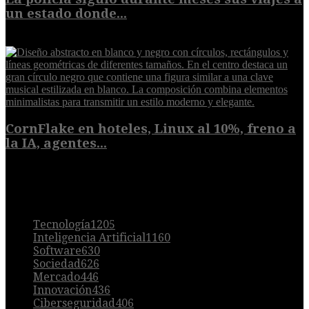
un estado donde...
8 de agosto de 2026
CornFlake en hoteles, Linux al 10%, freno a
la IA, agentes...
8 de agosto de 2026
POPULAR
Tecnología
1205
Inteligencia Artificial
1160
Software
630
Sociedad
626
Mercado
446
Innovación
436
Ciberseguridad
406