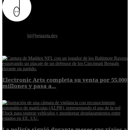
Donde el futuro de la humanidad se cruza con la inteligencia
artificial.
Contáctanos:
hi@betazeta.dev
EXTRA
Electronic Arts completa su venta por 55.000
millones y pasa a...
8 de agosto de 2026
La policía siguió durante meses sus viajes a