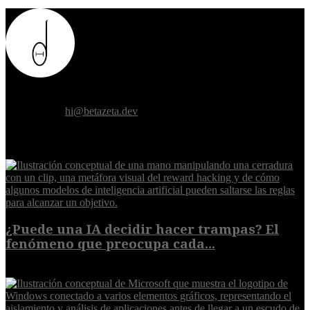
Donde el futuro de la humanidad se cruza con la inteligencia
artificial.
Contáctanos:
hi@betazeta.dev
EXTRA
¿Puede una IA decidir hacer trampas? El
fenómeno que preocupa cada...
7 de agosto de 2026