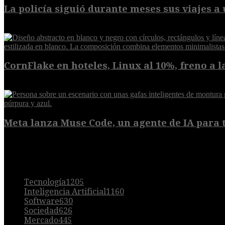
La policía siguió durante meses sus viajes a 
8 de agosto de 2026
CornFlake en hoteles, Linux al 10%, freno a la
8 de agosto de 2026
Meta lanza Muse Code, un agente de IA para t
8 de agosto de 2026
POPULAR
Tecnología
1205
Inteligencia Artificial
1160
Software
630
Sociedad
626
Mercado
445