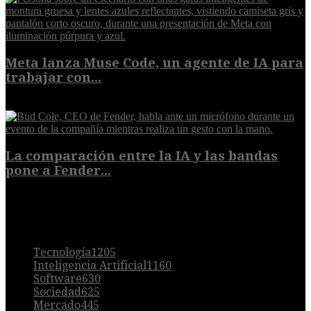
Meta lanza Muse Code, un agente de IA para
trabajar con...
8 de agosto de 2026
La comparación entre la IA y las bandas
pone a Fender...
8 de agosto de 2026
POPULAR
Tecnología
1205
Inteligencia Artificial
1160
Software
630
Sociedad
625
Mercado
445