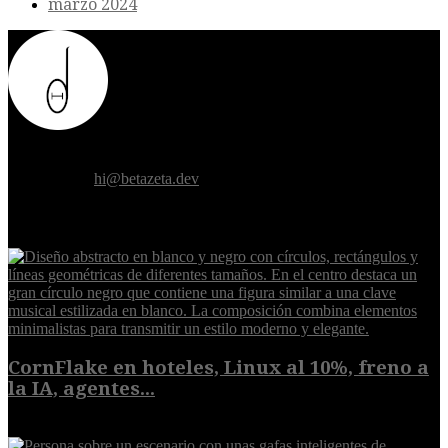
marzo 2024
Donde el futuro de la humanidad se cruza con la inteligencia
artificial.
Contáctanos:
hi@betazeta.dev
EXTRA
CornFlake en hoteles, Linux al 10%, freno a
la IA, agentes...
8 de agosto de 2026