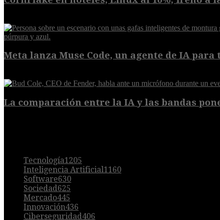
8 de agosto de 2026
Meta lanza Muse Code, un agente de IA para t
8 de agosto de 2026
La comparación entre la IA y las bandas pone
8 de agosto de 2026
POPULAR
Tecnología
1205
Inteligencia Artificial
1160
Software
630
Sociedad
625
Mercado
445
Innovación
436
Ciberseguridad
406