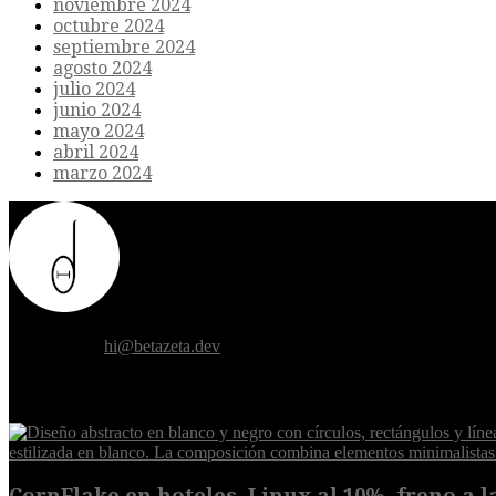
noviembre 2024
octubre 2024
septiembre 2024
agosto 2024
julio 2024
junio 2024
mayo 2024
abril 2024
marzo 2024
Donde el futuro de la humanidad se cruza con la inteligencia artificial.
Contáctanos:
hi@betazeta.dev
EXTRA
CornFlake en hoteles, Linux al 10%, freno a la