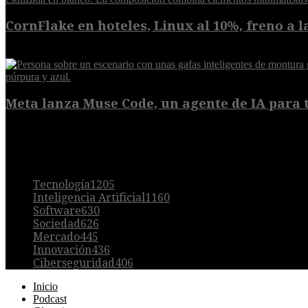
CornFlake en hoteles, Linux al 10%, freno a la
8 de agosto de 2026
Meta lanza Muse Code, un agente de IA para t
8 de agosto de 2026
POPULAR
Tecnología
1205
Inteligencia Artificial
1160
Software
630
Sociedad
626
Mercado
445
Innovación
436
Ciberseguridad
406
Inicio
Podcast