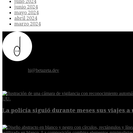
julio 2024
junio 2024
mayo 2024
abril 2024
marzo 2024
Donde el futuro de la humanidad se cruza con la inteligencia artificial.
Contáctanos:
hi@betazeta.dev
EXTRA
La policía siguió durante meses sus viajes a 
8 de agosto de 2026