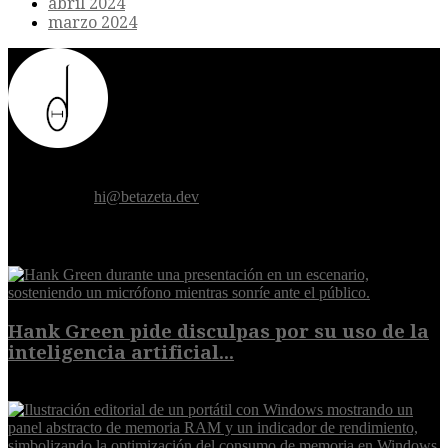
abril 2024
marzo 2024
Donde el futuro de la humanidad se cruza con la inteligencia
artificial.
Contáctanos:
hi@betazeta.dev
EXTRA
Hank Green pide disculpas por su uso de la
inteligencia artificial...
6 de agosto de 2026