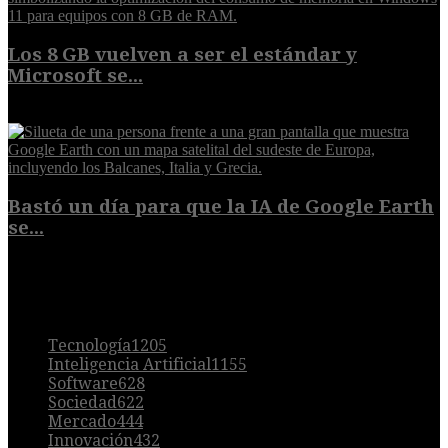
Los 8 GB vuelven a ser el estándar y
Microsoft se...
5 de agosto de 2026
Bastó un día para que la IA de Google Earth
se...
5 de agosto de 2026
POPULAR
Tecnología
1205
Inteligencia Artificial
1155
Software
628
Sociedad
622
Mercado
444
Innovación
432