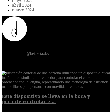
mayo 2024
abril 2024
marzo 2024
Donde el futuro de la humanidad se cruza con la inteligencia
artificial.
Contáctanos:
hi@betazeta.dev
EXTRA
Este dispositivo se lleva en la boca y
permite controlar el...
7 de agosto de 2026