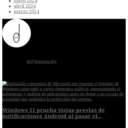
mayo 2024
abril 2024
marzo 2024
Donde el futuro de la humanidad se cruza con la inteligencia
artificial.
Contáctanos:
hi@betazeta.dev
EXTRA
Windows 11 prueba vistas previas de
notificaciones Android al pasar el...
7 de agosto de 2026