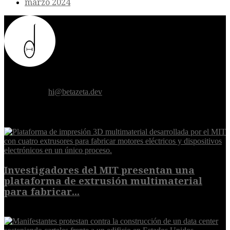
marzo 2024
Donde el futuro de la humanidad se cruza con la inteligencia
artificial.
Contáctanos:
hi@betazeta.dev
EXTRA
Investigadores del MIT presentan una
plataforma de extrusión multimaterial
para fabricar...
7 de agosto de 2026