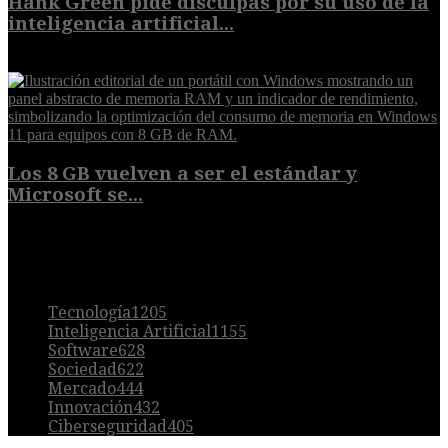
Hank Green pide disculpas por su uso de la
inteligencia artificial...
6 de agosto de 2026
Los 8 GB vuelven a ser el estándar y
Microsoft se...
5 de agosto de 2026
POPULAR
Tecnología
1205
Inteligencia Artificial
1155
Software
628
Sociedad
622
Mercado
444
Innovación
432
Ciberseguridad
405