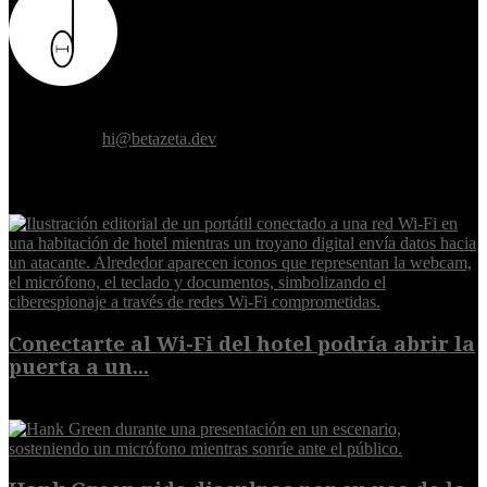
Donde el futuro de la humanidad se cruza con la inteligencia
artificial.
Contáctanos:
hi@betazeta.dev
EXTRA
Conectarte al Wi-Fi del hotel podría abrir la
puerta a un...
6 de agosto de 2026