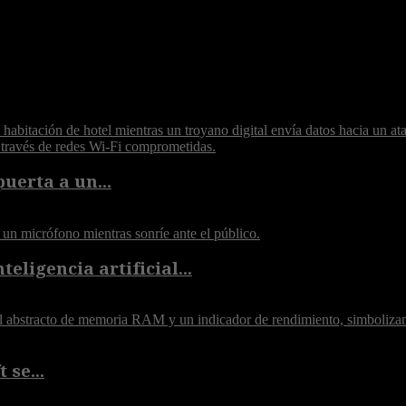
puerta a un...
eligencia artificial...
 se...